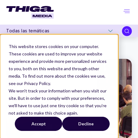
Todas las temáticas
Thiga Media
Product Management
This website stores cookies on your computer.
Historia Managers e Informes, el Baile Infinito: Una Profunda Reflexión sobre Product Management y Personas
These cookies are used to improve your website
experience and provide more personalized services
to you, both on this website and through other
media. To find out more about the cookies we use,
see our Privacy Policy.
We won't track your information when you visit our
site. But in order to comply with your preferences,
we'll have to use just one tiny cookie so that you're
not asked to make this choice again.
Accept
Decline