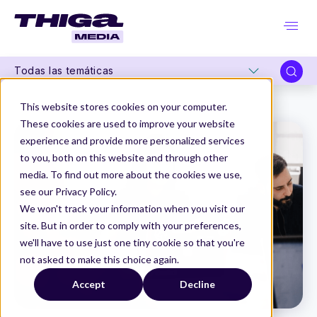
Todas las temáticas
Thiga Media
How to
Product Manager B2B: 6 consejos para salir del atolladero
This website stores cookies on your computer.
These cookies are used to improve your website
experience and provide more personalized services
to you, both on this website and through other
media. To find out more about the cookies we use,
see our Privacy Policy.
We won't track your information when you visit our
site. But in order to comply with your preferences,
we'll have to use just one tiny cookie so that you're
not asked to make this choice again.
Accept
Decline