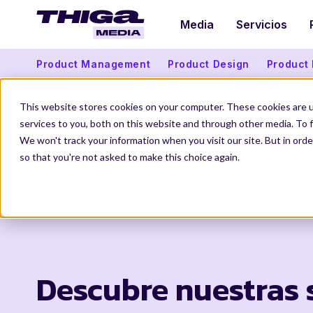
Media
Servicios
Product Management
Product Design
Product
Comment mener une discovery efficace ?
This website stores cookies on your computer. These cookies are 
services to you, both on this website and through other media. To f
We won't track your information when you visit our site. But in orde
4 ABR 2024
LEFFET PRODUIT
so that you're not asked to make this choice again.
Descubre nuestras s