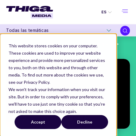
ES
Todas las temáticas
Thiga Media
Nos séries originales
L'Effet Produit
This website stores cookies on your computer.
Comment mener une discovery efficace ?
These cookies are used to improve your website
experience and provide more personalized services
to you, both on this website and through other
media. To find out more about the cookies we use,
see our Privacy Policy.
We won't track your information when you visit our
site. But in order to comply with your preferences,
we'll have to use just one tiny cookie so that you're
not asked to make this choice again.
Accept
Decline