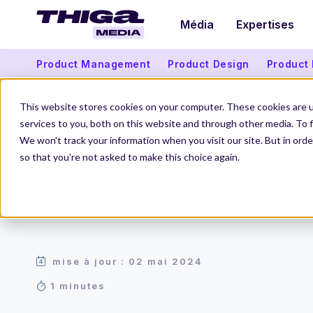
Média
Expertises
Product Management
Product Design
Product
This website stores cookies on your computer. These cookies are 
services to you, both on this website and through other media. To f
We won't track your information when you visit our site. But in orde
Thiga Media
Le Dico du Produit
Triangle Heatmap
so that you're not asked to make this choice again.
Triangle Heatma
mise à jour : 02 mai 2024
1 minutes