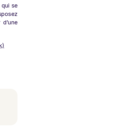
 qui se
isposez
r d’une
k)