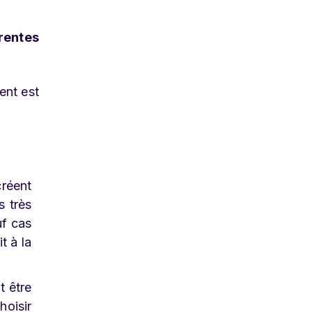
rentes
ent est
créent
s très
uf cas
t à la
t être
hoisir