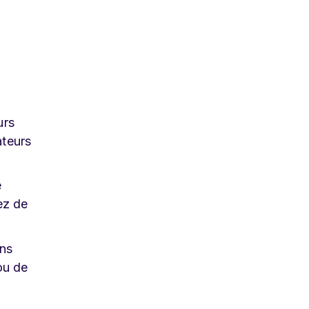
urs
ateurs
e
ez de
ons
ou de