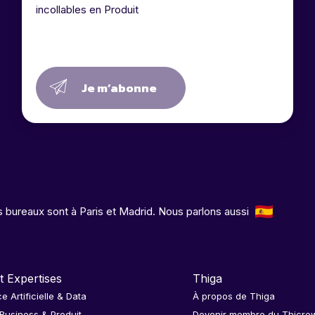
incollables en Produit
Je m’abonne
 bureaux sont à Paris et Madrid. Nous parlons aussi
t Expertises
Thiga
ce Artificielle & Data
À propos de Thiga
 Business & Produit
Devenir membre du Thicre