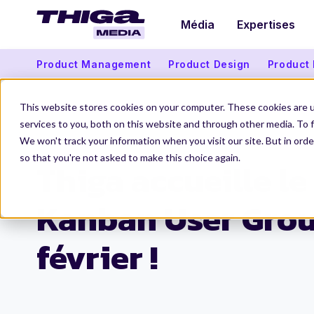
Média
Expertises
Product Management
Product Design
Product
This website stores cookies on your computer. These cookies are 
services to you, both on this website and through other media. To f
We won't track your information when you visit our site. But in orde
Thiga Media
Product Management
Thiga accueille le French Kanban User Group 
so that you're not asked to make this choice again.
Thiga accueille le
Kanban User Group
février !