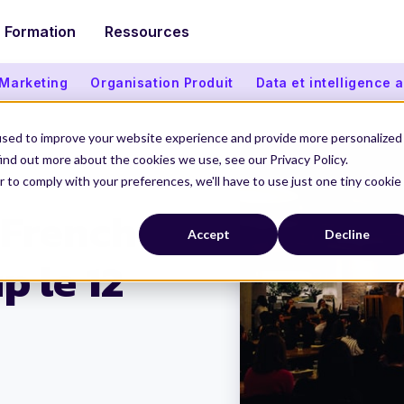
Formation
Ressources
 Marketing
Organisation Produit
Data et intelligence ar
used to improve your website experience and provide more personalized
ind out more about the cookies we use, see our Privacy Policy.
r to comply with your preferences, we'll have to use just one tiny cookie
le 12 février !
 French
Accept
Decline
 le 12