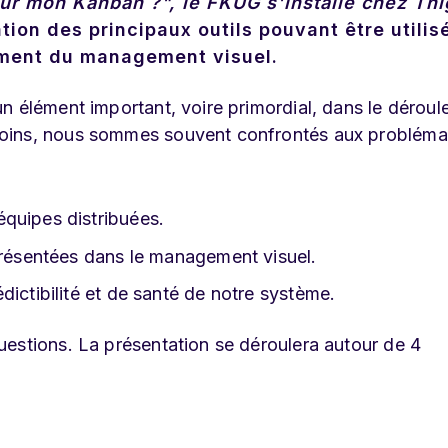
our mon Kanban ?", le
FKUG
s'installe chez Thi
ion des principaux outils pouvant être utilis
ment du management visuel.
n élément important, voire primordial, dans le dérou
moins, nous sommes souvent confrontés aux probléma
quipes distribuées.
eprésentées dans le management visuel.
dictibilité et de santé de notre système.
estions. La présentation se déroulera autour de 4