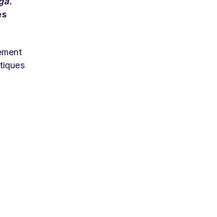
ga.
és
lement
tiques