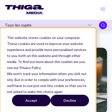
Tous les sujets
Thiga Media
Carrières Produit
This website stores cookies on your computer.
À quel moment recruter un Design Ops ?
These cookies are used to improve your website
experience and provide more personalized services
to you, both on this website and through other
media. To find out more about the cookies we use,
see our Privacy Policy.
We won't track your information when you visit our
site. But in order to comply with your preferences,
we'll have to use just one tiny cookie so that you're
not asked to make this choice again.
Accept
Decline