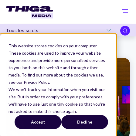
Tous les sujets
Thiga Media
La Product Conf 2024
This website stores cookies on your computer.
A-t-on besoin de Product Managers dans un monde de Product Designers ?
These cookies are used to improve your website
experience and provide more personalized services
to you, both on this website and through other
media. To find out more about the cookies we use,
see our Privacy Policy.
We won't track your information when you visit our
site. But in order to comply with your preferences,
we'll have to use just one tiny cookie so that you're
not asked to make this choice again.
Accept
Decline