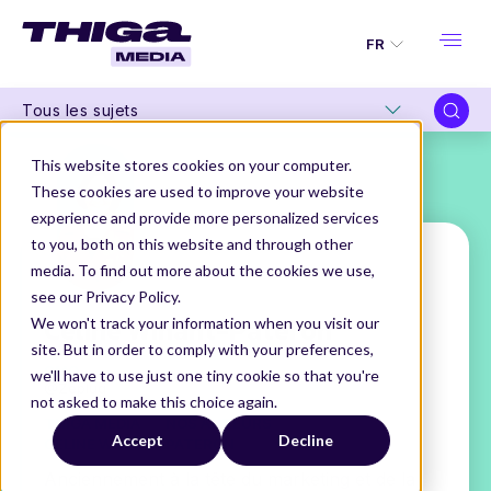
FR
Tous les sujets
This website stores cookies on your computer.
These cookies are used to improve your website
experience and provide more personalized services
to you, both on this website and through other
media. To find out more about the cookies we use,
see our Privacy Policy.
Céline Winant-Pateron
We won't track your information when you visit our
site. But in order to comply with your preferences,
CMO
we'll have to use just one tiny cookie so that you're
@Zeplug
not asked to make this choice again.
THIGA MEDIA
NOS AUTEURS
Accept
Decline
CÉLINE WINANT-PATERON
Anciennement à la tête du marketing et de la