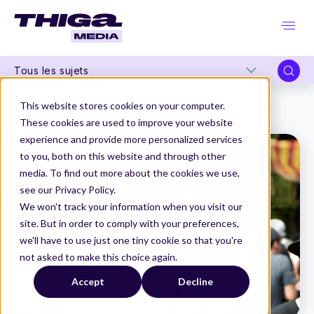
Tous les sujets
Thiga Media
Organisation Produit
This website stores cookies on your computer.
Conversation avec Rémi Bardoux, CPO @ Chauffeur Privé
These cookies are used to improve your website
experience and provide more personalized services
to you, both on this website and through other
media. To find out more about the cookies we use,
see our Privacy Policy.
We won't track your information when you visit our
site. But in order to comply with your preferences,
we'll have to use just one tiny cookie so that you're
not asked to make this choice again.
Accept
Decline