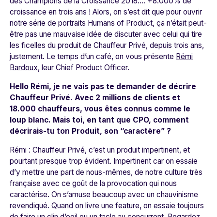
des Champions de la Croissance 2018.... +8.000% de
croissance en trois ans ! Alors, on s’est dit que pour ouvrir
notre série de portraits
Humans of Product
, ça n’était peut-
être pas une mauvaise idée de discuter avec celui qui tire
les ficelles du produit de Chauffeur Privé, depuis trois ans,
justement. Le temps d’un café, on vous présente
Rémi
Bardoux
, leur Chief Product Officer.
Hello Rémi, je ne vais pas te demander de décrire
Chauffeur Privé. Avec 2 millions de clients et
18.000 chauffeurs, vous êtes connus comme le
loup blanc. Mais toi, en tant que CPO, comment
décrirais-tu ton Produit, son “caractère” ?
Rémi : Chauffeur Privé, c’est un produit impertinent, et
pourtant presque trop évident. Impertinent car on essaie
d’y mettre une part de nous-mêmes, de notre culture très
française avec ce goût de la provocation qui nous
caractérise. On s’amuse beaucoup avec un chauvinisme
revendiqué. Quand on livre une feature, on essaie toujours
de faire un clin d’oeil ou un tacle au concurrent. Regardez