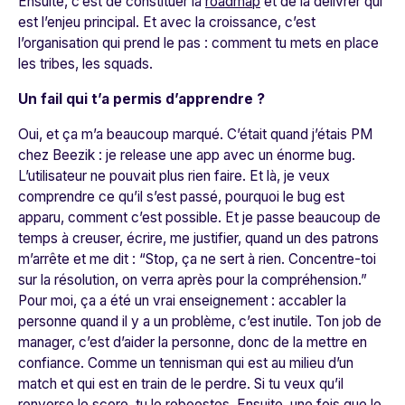
Ensuite, c’est de constituer la
roadmap
et de la délivrer qui
est l’enjeu principal. Et avec la croissance, c’est
l’organisation qui prend le pas : comment tu mets en place
les tribes, les squads.
Un fail qui t’a permis d’apprendre ?
Oui, et ça m’a beaucoup marqué. C’était quand j’étais PM
chez Beezik : je release une app avec un énorme bug.
L’utilisateur ne pouvait plus rien faire. Et là, je veux
comprendre ce qu’il s’est passé, pourquoi le bug est
apparu, comment c’est possible. Et je passe beaucoup de
temps à creuser, écrire, me justifier, quand un des patrons
m’arrête et me dit : “Stop, ça ne sert à rien. Concentre-toi
sur la résolution, on verra après pour la compréhension.”
Pour moi, ça a été un vrai enseignement : accabler la
personne quand il y a un problème, c’est inutile. Ton job de
manager, c’est d’aider la personne, donc de la mettre en
confiance. Comme un tennisman qui est au milieu d’un
match et qui est en train de le perdre. Si tu veux qu’il
renverse le score, tu le reboostes. Ensuite, une fois que le