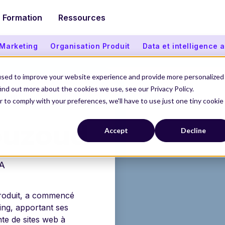
Formation
Ressources
 Marketing
Organisation Produit
Data et intelligence ar
used to improve your website experience and provide more personalized
ind out more about the cookies we use, see our Privacy Policy.
UZOUD
r to comply with your preferences, we'll have to use just one tiny cookie
ouzoud
Accept
Decline
A
roduit, a commencé
ng, apportant ses
te de sites web à