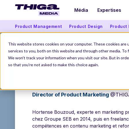
Média
Expertises
Product Management
Product Design
Product
This website stores cookies on your computer. These cookies are 
services to you, both on this website and through other media. To f
THIGA MEDIA
NOS AUTEURS
HORTENSE BO
We won't track your information when you visit our site. But in orde
so that you're not asked to make this choice again.
Hortense B
Director of Product Marketing
@THIG
Hortense Bouzoud, experte en marketing p
chez Groupe SEB en 2014, puis en freelanci
compétences en contenu marketing et refon