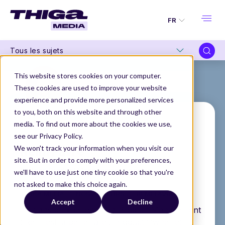
FR
Tous les sujets
This website stores cookies on your computer.
These cookies are used to improve your website
experience and provide more personalized services
to you, both on this website and through other
media. To find out more about the cookies we use,
see our Privacy Policy.
Rémi Favre
We won't track your information when you visit our
site. But in order to comply with your preferences,
Partner, Product Management Director
we'll have to use just one tiny cookie so that you're
@THIGA
not asked to make this choice again.
THIGA MEDIA
NOS AUTEURS
RÉMI FAVRE
Accept
Decline
Huit ans d'expérience en Product Management
: Rémi est la perle rare ! Product Owner et