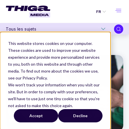
FR
Tous les sujets
Thiga Media
Product Management
This website stores cookies on your computer.
Un backlog, plusieurs Product Managers : comment bien travailler ensemble ?
These cookies are used to improve your website
experience and provide more personalized services
to you, both on this website and through other
media. To find out more about the cookies we use,
see our Privacy Policy.
We won't track your information when you visit our
site. But in order to comply with your preferences,
we'll have to use just one tiny cookie so that you're
not asked to make this choice again.
Accept
Decline