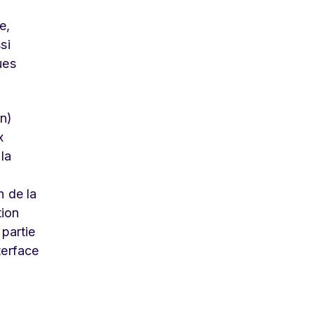
e,
si
ues
gn)
x
la
n de la
tion
 partie
terface