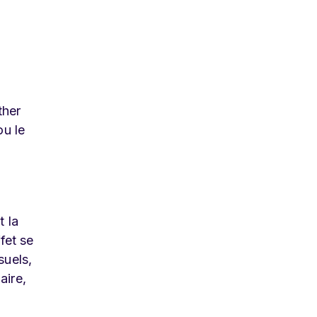
ther
ou le
t la
fet se
suels,
aire,