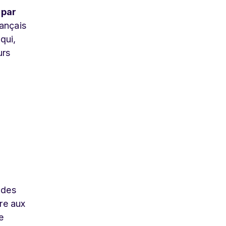
 par
rançais
qui,
urs
 des
re aux
e