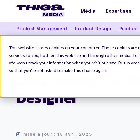
Média
Expertises
Product Management
Product Design
Product
This website stores cookies on your computer. These cookies are 
services to you, both on this website and through other media. To f
We won't track your information when you visit our site. But in orde
Thiga Media
Carrières Produit
Dessine-moi un Product Desig
so that you're not asked to make this choice again.
Dessine-moi un P
Designer
mise à jour : 18 avril 2025