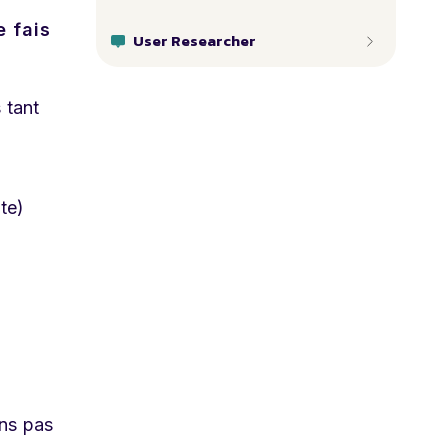
 fais
User Researcher
 tant
te)
ons pas