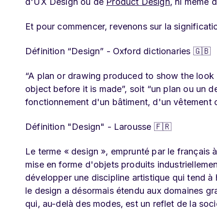
d'UX Design ou de
Product Design
, ni même de
Et pour commencer, revenons sur la significati
Définition “Design” - Oxford dictionaries 🇬🇧
“A plan or drawing produced to show the look a
object before it is made”, soit “un plan ou un d
fonctionnement d'un bâtiment, d'un vêtement ou
Définition "Design" - Larousse 🇫🇷
Le terme « design », emprunté par le français à 
mise en forme d'objets produits industriellement
développer une discipline artistique qui tend à
le design a désormais étendu aux domaines graph
qui, au-delà des modes, est un reflet de la soci