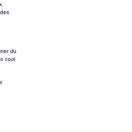
x.
 des
gner du
s cool
e