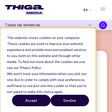
ES
Todas las temáticas
This website stores cookies on your computer.
These cookies are used to improve your website
experience and provide more personalized services
to you, both on this website and through other
media. To find out more about the cookies we use,
see our Privacy Policy.
Antoine Voland-Logerais
We won't track your information when you visit our
site. But in order to comply with your preferences,
Design Ops Manager
we'll have to use just one tiny cookie so that you're
@THIGA
not asked to make this choice again.
Design Ops Manager
@THIGA
Accept
Decline
THIGA MEDIA
NUESTROS AUTORES
ANTOINE VOLAND-LOGERAIS