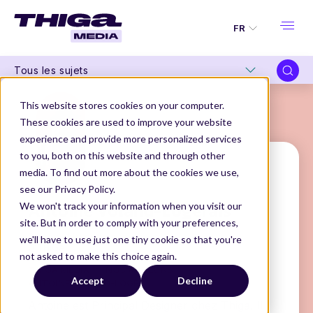
FR
Tous les sujets
This website stores cookies on your computer.
These cookies are used to improve your website
experience and provide more personalized services
to you, both on this website and through other
media. To find out more about the cookies we use,
see our Privacy Policy.
Antoine Voland-Logerais
We won't track your information when you visit our
site. But in order to comply with your preferences,
Principal Designer
we'll have to use just one tiny cookie so that you're
@THIGA
not asked to make this choice again.
THIGA MEDIA
NOS AUTEURS
Accept
Decline
ANTOINE VOLAND-LOGERAIS
Antoine est Principal Designer chez Thiga. Il