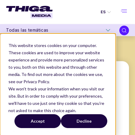
ES
Todas las temáticas
This website stores cookies on your computer.
These cookies are used to improve your website
experience and provide more personalized services
to you, both on this website and through other
media. To find out more about the cookies we use,
see our Privacy Policy.
April Dunford
We won't track your information when you visit our
site. But in order to comply with your preferences,
Founder
we'll have to use just one tiny cookie so that you're
@Ambient Strategy
not asked to make this choice again.
THIGA MEDIA
NUESTROS AUTORES
Accept
Decline
APRIL DUNFORD
April Dunford es consultora, conferencista y