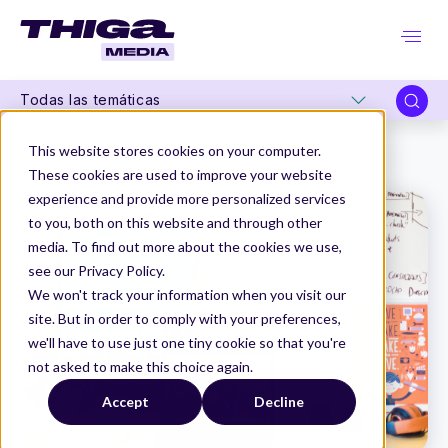
Todas las temáticas
Thiga Media
Product Design
This website stores cookies on your computer.
Unpopular opinion: Diseñamos para el Negocio - Thiga España
These cookies are used to improve your website
experience and provide more personalized services
to you, both on this website and through other
media. To find out more about the cookies we use,
see our Privacy Policy.
We won't track your information when you visit our
site. But in order to comply with your preferences,
we'll have to use just one tiny cookie so that you're
not asked to make this choice again.
Accept
Decline