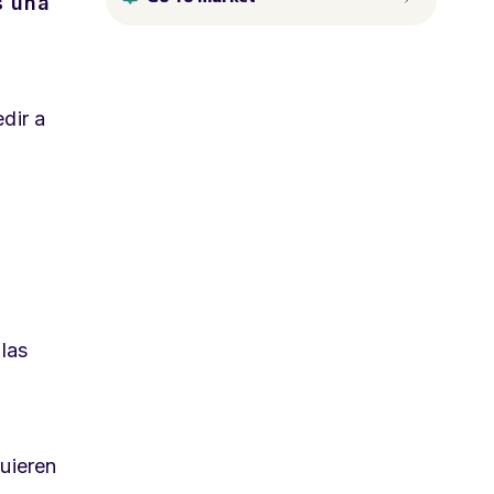
s una
dir a
 las
uieren