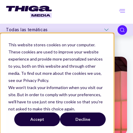
Todas las temáticas
Thiga Media
Product Management
This website stores cookies on your computer.
El Despertar del Liderazgo de Producto: Reflexiones sobre la Ponencia de Melissa Perri
These cookies are used to improve your website
experience and provide more personalized services
to you, both on this website and through other
media. To find out more about the cookies we use,
see our Privacy Policy.
We won't track your information when you visit our
site. But in order to comply with your preferences,
we'll have to use just one tiny cookie so that you're
not asked to make this choice again.
Accept
Decline