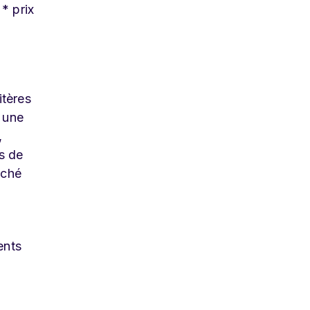
* prix
itères
 une
,
rs de
rché
ents