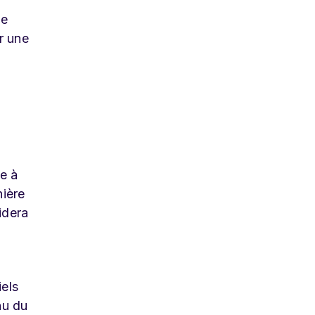
de
ir une
ge à
nière
idera
els
nu du