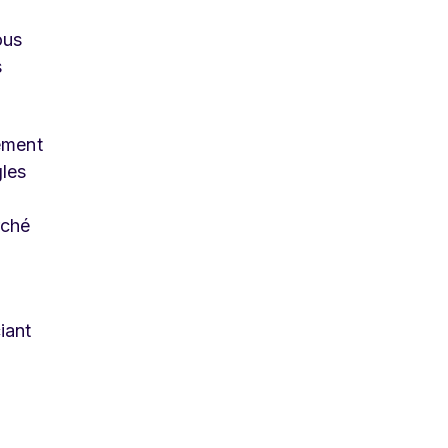
ous
s
lement
gles
rché
iant