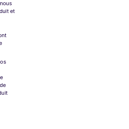
 nous
duit et
ont
e
vos
de
 de
duit