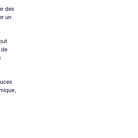
se des
er un
but
 de
u
tuces
omique,