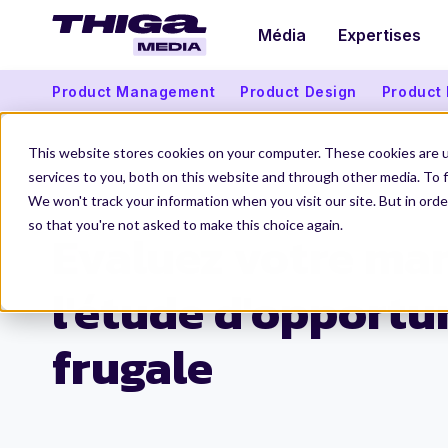
Média
Expertises
Product Management
Product Design
Product
This website stores cookies on your computer. These cookies are 
services to you, both on this website and through other media. To f
We won't track your information when you visit our site. But in orde
Thiga Media
Product Marketing
Evaluez votre marché : l'étude d'opportunité
so that you're not asked to make this choice again.
Evaluez votre mar
l'étude d'opportu
frugale