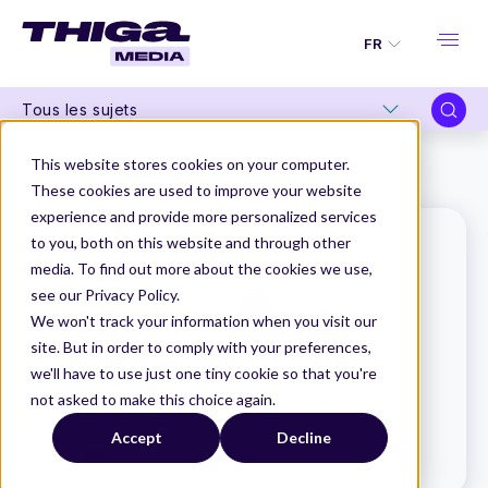
FR
Tous les sujets
Thiga Media
Le Dico du Produit
This website stores cookies on your computer.
Une EPIC, c'est quoi ? Définition
These cookies are used to improve your website
experience and provide more personalized services
to you, both on this website and through other
media. To find out more about the cookies we use,
see our Privacy Policy.
We won't track your information when you visit our
site. But in order to comply with your preferences,
we'll have to use just one tiny cookie so that you're
not asked to make this choice again.
Accept
Decline