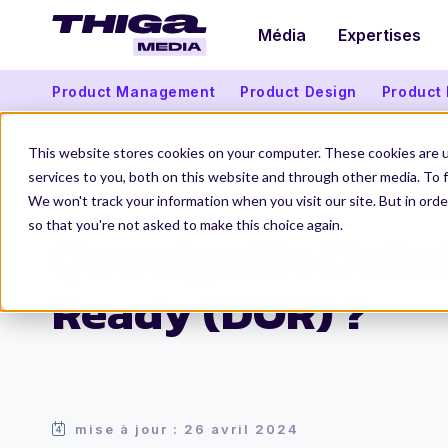
Média
Expertises
Product Management
Product Design
Product
This website stores cookies on your computer. These cookies are 
services to you, both on this website and through other media. To f
We won't track your information when you visit our site. But in orde
Thiga Media
Le Dico du Produit
Que signifie Definition of Ready (
so that you're not asked to make this choice again.
Que signifie Defin
Ready (DOR) ?
mise à jour : 26 avril 2024