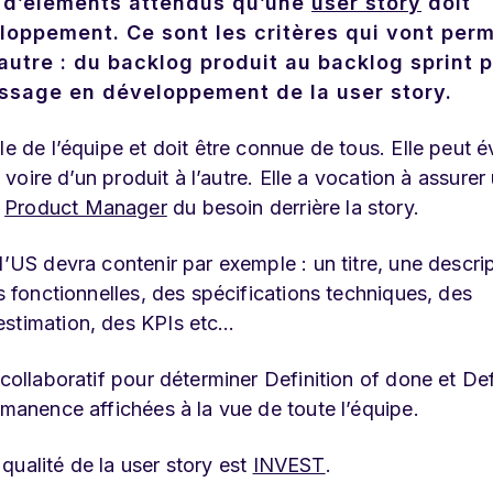
te d’éléments attendus qu’une
user story
doit
loppement. Ce sont les critères qui vont perm
 autre : du backlog produit au backlog sprint 
assage en développement de la user story.
le de l’équipe et doit être connue de tous. Elle peut é
, voire d’un produit à l’autre. Elle a vocation à assurer
t
Product Manager
du besoin derrière la story.
l’US devra contenir par exemple : un titre, une descri
s fonctionnelles, des spécifications techniques, des
estimation, des KPIs etc…
 collaboratif pour déterminer
Definition of done
et Def
rmanence affichées à la vue de toute l’équipe.
qualité de la user story est
INVEST
.