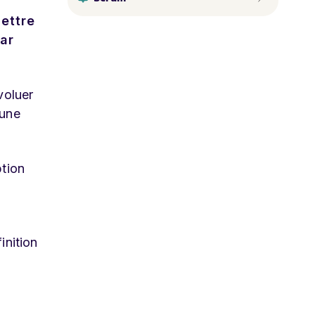
ettre
par
voluer
 une
ption
inition