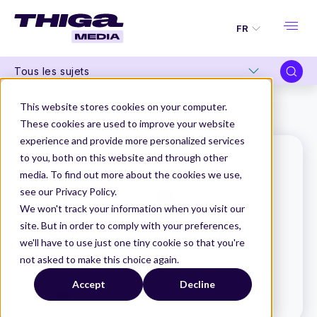
FR
Tous les sujets
Thiga Media
Le Dico du Produit
This website stores cookies on your computer.
Critères d'acceptation
These cookies are used to improve your website
experience and provide more personalized services
to you, both on this website and through other
media. To find out more about the cookies we use,
see our Privacy Policy.
We won't track your information when you visit our
site. But in order to comply with your preferences,
we'll have to use just one tiny cookie so that you're
not asked to make this choice again.
Accept
Decline