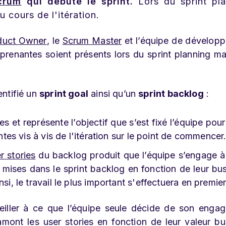
crum
qui débute le sprint.
Lors du sprint pla
 cours de l'itération.
duct Owner
, le
Scrum Master
et l’équipe de dévelop
 prenantes soient présents lors du sprint planning ma
entifié un
sprint goal
ainsi qu’un
sprint backlog
:
 et représente l’objectif que s’est fixé l’équipe pour 
entes vis à vis de l'itération sur le point de commencer
r stories
du backlog produit que l’équipe s’engage à 
ont mises dans le sprint backlog en fonction de leur bu
si, le travail le plus important s'effectuera en premier
veiller à ce que l’équipe seule décide de son enga
mont les user stories en fonction de leur valeur bu