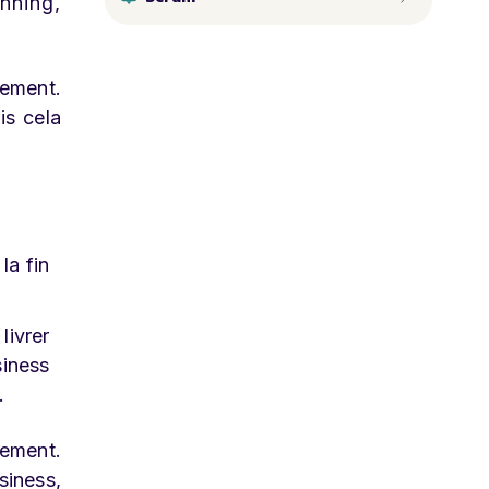
nning,
pement.
is cela
la fin
.
livrer
siness
.
gement.
siness,