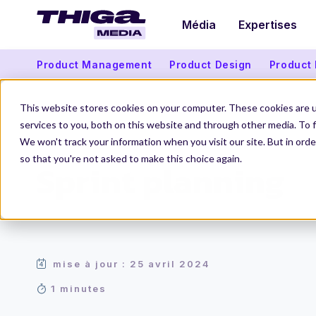
Média
Expertises
Product Management
Product Design
Product
This website stores cookies on your computer. These cookies are 
services to you, both on this website and through other media. To f
We won't track your information when you visit our site. But in orde
Thiga Media
Le Dico du Produit
Sprint planning
so that you're not asked to make this choice again.
Sprint planning
mise à jour : 25 avril 2024
1 minutes