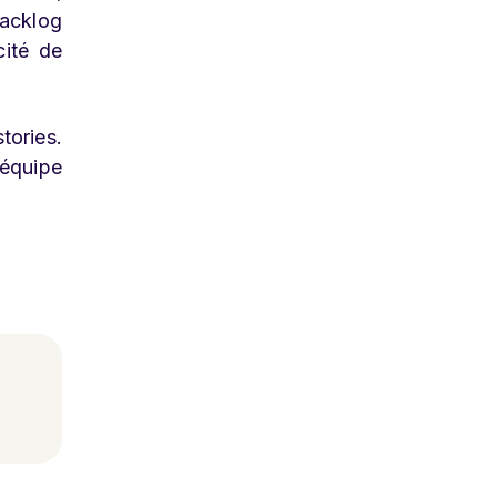
backlog
cité de
tories.
’équipe