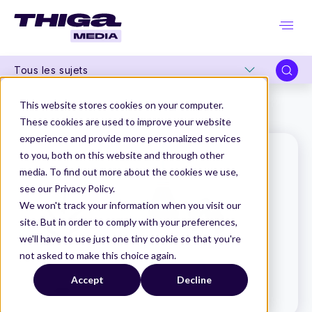
Tous les sujets
Thiga Media
Le Dico du Produit
This website stores cookies on your computer.
Quel rôle pour les scénarios de test dans la recherche utilisateur ?
These cookies are used to improve your website
experience and provide more personalized services
to you, both on this website and through other
media. To find out more about the cookies we use,
see our Privacy Policy.
We won't track your information when you visit our
site. But in order to comply with your preferences,
we'll have to use just one tiny cookie so that you're
not asked to make this choice again.
Accept
Decline