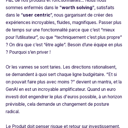
P&L de nos produits et fonctionnalités… Nous nous
sommes enfermés dans le "
worth solving
", satisfaits
dans le “
user centric
”, nous gargarisant de créer des
expériences incroyables, fluides, magnifiques. Passer plus
de temps sur une fonctionnalité parce que c’est “
mieux
pour l’utilisateur
”, ou que “
techniquement c’est plus propre
”
? On dira que c’est “
être agile
”. Besoin d’une équipe en plus
? Pourquoi s’en priver !
Or les vannes se sont taries. Les directions rationalisent,
se demandent à quoi sert chaque ligne budgétaire. “
Et si
on pouvait faire plus avec moins ?
” devient un mantra, et la
GenAI en est un incroyable amplificateur. Quand un euro
investi doit engendrer le plus d'euros possible, à un horizon
prévisible, cela demande un changement de posture
radical.
Le Produit doit penser risque et retour sur investissement,