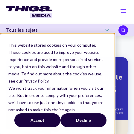
Tous les sujets
Thiga Media
Convictions
This website stores cookies on your computer.
“Il est temps que le Produit prouve sa valeur financière”
These cookies are used to improve your website
experience and provide more personalized services
to you, both on this website and through other
media. To find out more about the cookies we use,
see our Privacy Policy.
We won't track your information when you visit our
site. But in order to comply with your preferences,
we'll have to use just one tiny cookie so that you're
not asked to make this choice again.
Accept
Decline