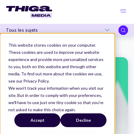
Tous les sujets
Thiga Media
Product Design
This website stores cookies on your computer.
Les 5 soft skills clés essentiels du Product Designer de demain
These cookies are used to improve your website
experience and provide more personalized services
to you, both on this website and through other
media. To find out more about the cookies we use,
see our Privacy Policy.
We won't track your information when you visit our
site. But in order to comply with your preferences,
we'll have to use just one tiny cookie so that you're
not asked to make this choice again.
Accept
Decline