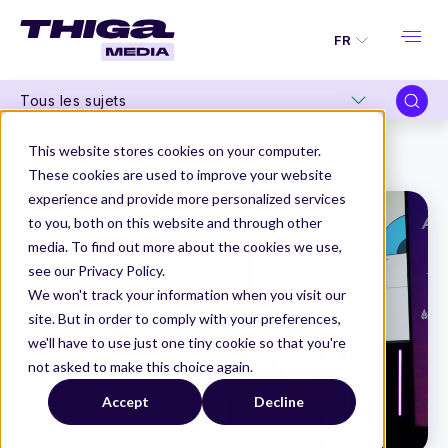
FR
Tous les sujets
Thiga Media
Product Design
This website stores cookies on your computer.
Un modèle de maturité pour les Design Systems
These cookies are used to improve your website
experience and provide more personalized services
to you, both on this website and through other
media. To find out more about the cookies we use,
see our Privacy Policy.
We won't track your information when you visit our
site. But in order to comply with your preferences,
we'll have to use just one tiny cookie so that you're
not asked to make this choice again.
Accept
Decline