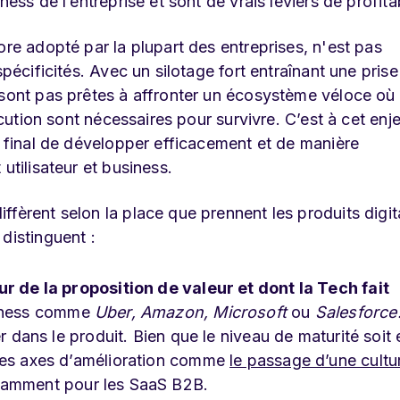
ess de l’entreprise et sont de vrais leviers de profitab
ore adopté par la plupart des entreprises, n'est pas
spécificités. Avec un silotage fort entraînant une prise
 sont pas prêtes à affronter un écosystème véloce où
xécution sont nécessaires pour survivre. C’est à cet enj
t final de développer efficacement et de manière
utilisateur et business.
ffèrent selon la place que prennent les produits digi
distinguent :
ur de la proposition de valeur et dont la Tech fait
siness comme
Uber, Amazon, Microsoft
ou
Salesforce
r dans le produit. Bien que le niveau de maturité soit 
 des axes d’amélioration comme
le passage d’une cultu
tamment pour les SaaS B2B.