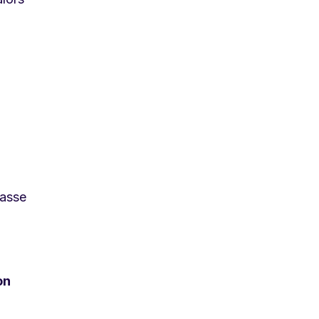
s
passe
on