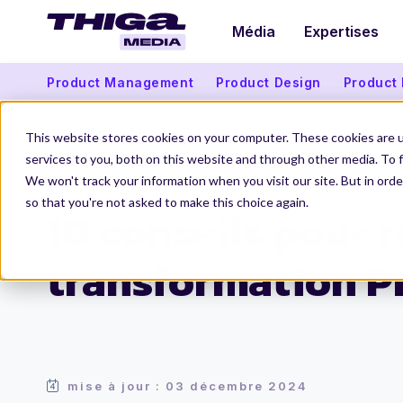
Média
Expertises
Product Management
Product Design
Product
This website stores cookies on your computer. These cookies are 
services to you, both on this website and through other media. To f
We won't track your information when you visit our site. But in orde
Thiga Media
Organisation Produit
10 conseils pour réussir sa transformati
so that you're not asked to make this choice again.
10 conseils pour r
transformation P
mise à jour : 03 décembre 2024