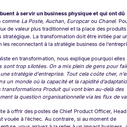
ibuent à servir un business physique et qui ont dû
n
comme
La Poste, Auchan, Europcar
ou
Chanel
. Po
flux de valeur plus traditionnel et la place des produits
tratégique. La transformation doit être initiée par u
les reconnectant à la stratégie business de l’entrepri
liste en transformation, nous explique pourquoi elles
 sont trop silotées. On a mis plein de gens pour fair
 une stratégie d’entreprise. Tout cela coûte cher, n’
ans un monde où la capacité et la rapidité d’adaptati
s transformations Produit qui vont bien au-delà des
nt la question organisationnelle via les flux de val
te à offrir des postes de Chief Product Officer, Head
t vouée à l’échec. Au contraire, si au moment de
enture, vous arrivez à la relier à un impact business, 