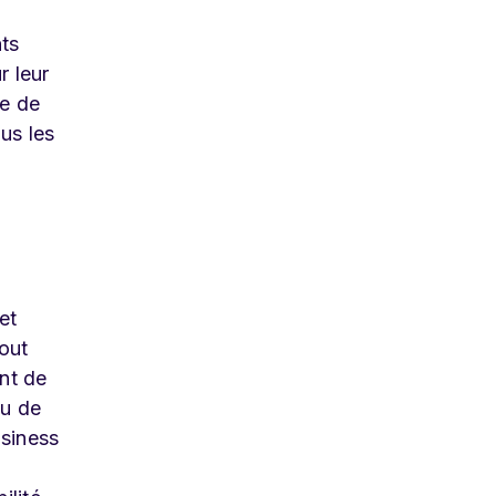
nts
r leur
le de
us les
et
out
ent de
ou de
usiness