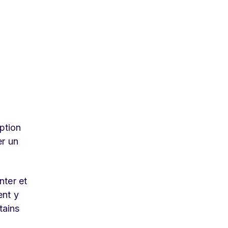
eption
er un
nter et
ent y
tains