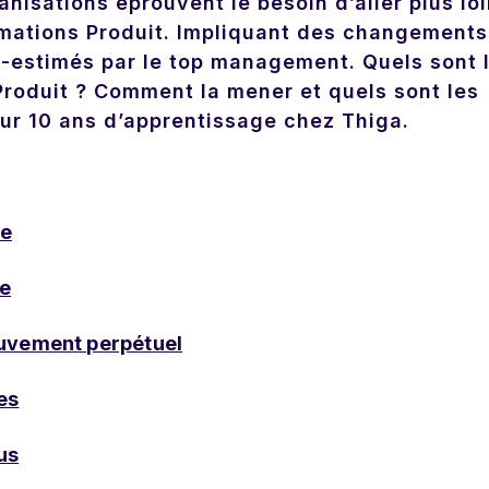
anisations éprouvent le besoin d’aller plus loi
rmations Produit. Impliquant des changements
s-estimés par le top management. Quels sont 
Produit ? Comment la mener et quels sont les
 sur 10 ans d’apprentissage chez Thiga.
se
se
uvement perpétuel
tes
us