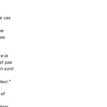
ur ces
ne
se.
e le
est pas
on sont
eur.”
 of
alors