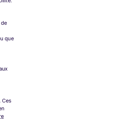
ilité.
 de
eu que
taux
.
Ces
en
re