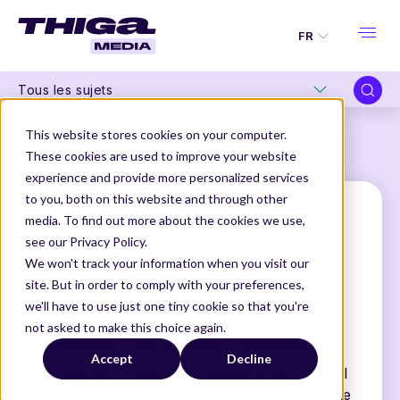
FR
Tous les sujets
This website stores cookies on your computer.
These cookies are used to improve your website
experience and provide more personalized services
to you, both on this website and through other
media. To find out more about the cookies we use,
see our Privacy Policy.
Romain Pabot
We won't track your information when you visit our
site. But in order to comply with your preferences,
Product Transformation Leader & Product Coach
we'll have to use just one tiny cookie so that you're
@THIGA
not asked to make this choice again.
THIGA MEDIA
NOS AUTEURS
ROMAIN PABOT
Accept
Decline
Romain est Principal Consultant chez Thiga. Il
aide les organisations à structurer leur modèle