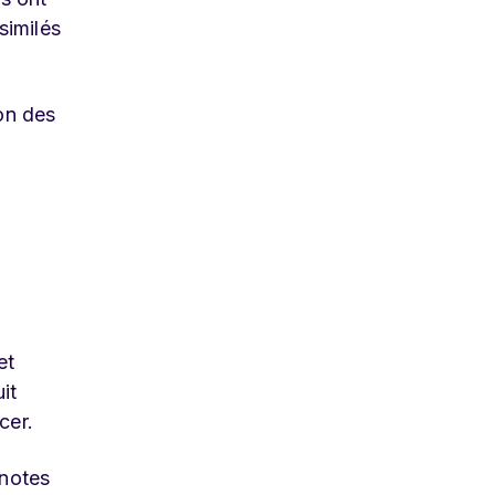
similés
ion des
et
it
cer.
ynotes