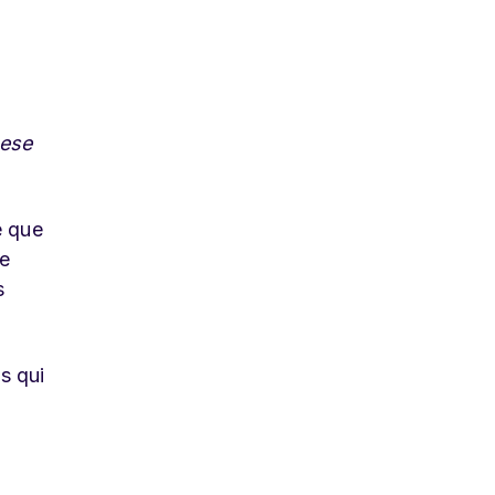
ese
e que
re
s
s qui