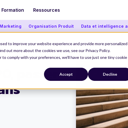
Formation
Ressources
 Marketing
Organisation Produit
Data et intelligence ar
used to improve your website experience and provide more personalized
ind out more about the cookies we use, see our Privacy Policy.
r to comply with your preferences, we'll have to use just one tiny cookie
0 PM en 4 ans
PO, passer
Accept
Decline
 ans