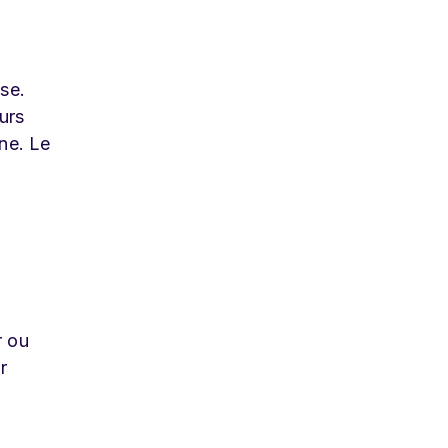
ise.
urs
une. Le
r ou
r