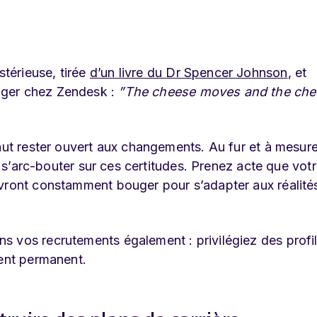
térieuse, tirée
d’un livre du Dr Spencer Johnson
, et
ager chez Zendesk :
”The cheese moves and the che
faut rester ouvert aux changements. Au fur et à mesur
as s’arc-bouter sur ces certitudes. Prenez acte que vot
evront constamment bouger pour s’adapter aux réalité
 vos recrutements également : privilégiez des profil
ment permanent.