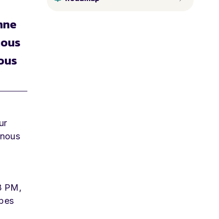
nne
nous
nous
ur
 nous
 3 PM,
ipes