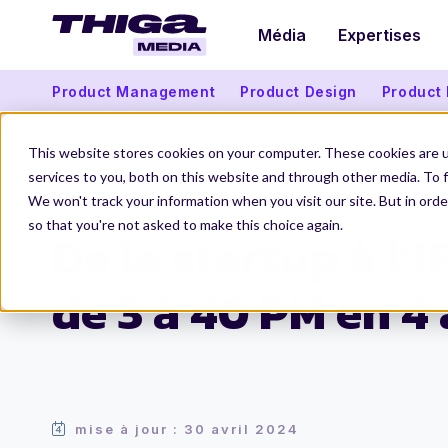
Média
Expertises
Product Management
Product Design
Product
This website stores cookies on your computer. These cookies are 
services to you, both on this website and through other media. To f
We won't track your information when you visit our site. But in orde
Thiga Media
Product Management
De la startup à l’IPO, passer de 3 à 4
so that you're not asked to make this choice again.
De la startup à l’I
de 3 à 40 PM en 4
mise à jour : 30 avril 2024