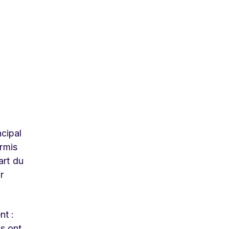
ncipal
ermis
art du
r
.
nt :
s ont