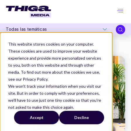
Todas las temáticas
Thiga Media
Product & Tech Leadership Summit
This website stores cookies on your computer.
De Piloto a Producción: por qué escalar IA es tan difícil
These cookies are used to improve your website
experience and provide more personalized services
to you, both on this website and through other
media. To find out more about the cookies we use,
see our Privacy Policy.
We won't track your information when you visit our
site. But in order to comply with your preferences,
we'll have to use just one tiny cookie so that you're
not asked to make this choice again.
Accept
Decline