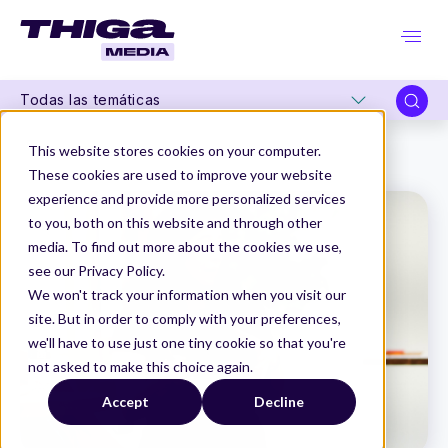
Todas las temáticas
Thiga Media
Product & Tech Leadership Summit
This website stores cookies on your computer.
Cómo construir una organización preparada para la IA: cultura, gobernanza y estrategia
These cookies are used to improve your website
experience and provide more personalized services
to you, both on this website and through other
media. To find out more about the cookies we use,
see our Privacy Policy.
We won't track your information when you visit our
site. But in order to comply with your preferences,
we'll have to use just one tiny cookie so that you're
not asked to make this choice again.
Accept
Decline