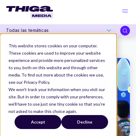
Todas las temáticas
Thiga Media
Product & Tech Leadership Summit
This website stores cookies on your computer.
Menos píxeles, más criterio
These cookies are used to improve your website
experience and provide more personalized services
to you, both on this website and through other
media. To find out more about the cookies we use,
see our Privacy Policy.
We won't track your information when you visit our
site. But in order to comply with your preferences,
we'll have to use just one tiny cookie so that you're
not asked to make this choice again.
Accept
Decline