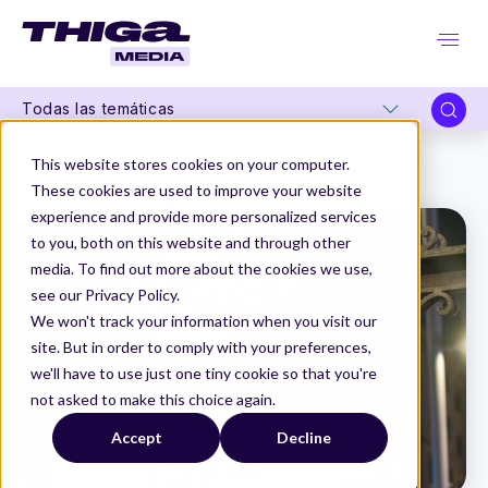
Todas las temáticas
Thiga Media
Product Design en organizaciones
This website stores cookies on your computer.
Jobs To Be Done para mejorar la eficiencia en un proceso en Metro de Madrid
These cookies are used to improve your website
experience and provide more personalized services
to you, both on this website and through other
media. To find out more about the cookies we use,
see our Privacy Policy.
We won't track your information when you visit our
site. But in order to comply with your preferences,
we'll have to use just one tiny cookie so that you're
not asked to make this choice again.
Accept
Decline