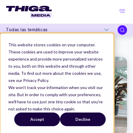
Todas las temáticas
Thiga Media
La buena priorizacion
This website stores cookies on your computer.
¿Qué es la «necesidad» en producto? (III parte)
These cookies are used to improve your website
experience and provide more personalized services
to you, both on this website and through other
media. To find out more about the cookies we use,
see our Privacy Policy.
We won't track your information when you visit our
site. But in order to comply with your preferences,
we'll have to use just one tiny cookie so that you're
not asked to make this choice again.
Accept
Decline