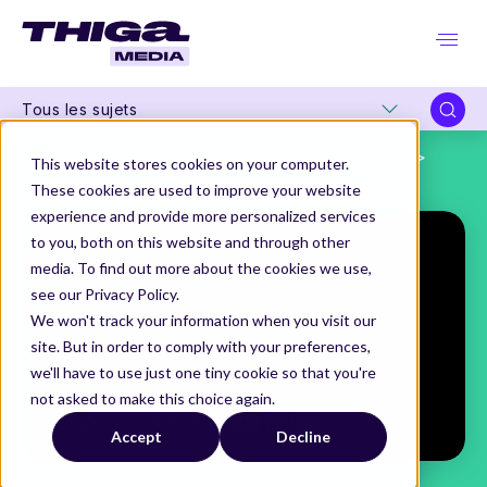
Tous les sujets
Thiga Media
Nos séries originales
L'Effet Produit
This website stores cookies on your computer.
Comment bien exploiter sa connaissance des utilisateurs ?
These cookies are used to improve your website
experience and provide more personalized services
to you, both on this website and through other
media. To find out more about the cookies we use,
see our Privacy Policy.
We won't track your information when you visit our
site. But in order to comply with your preferences,
we'll have to use just one tiny cookie so that you're
not asked to make this choice again.
Accept
Decline