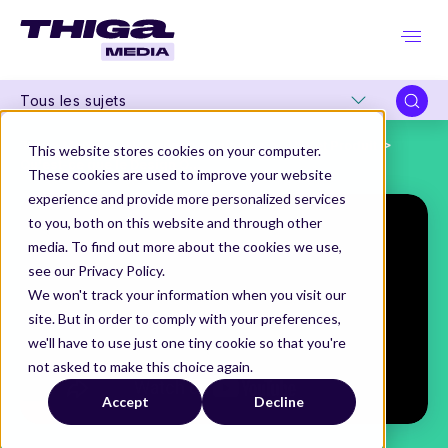
Tous les sujets
Thiga Media
Nos séries originales
L'Effet Produit
This website stores cookies on your computer.
Qu'est-ce que le Design Ops ?
These cookies are used to improve your website
experience and provide more personalized services
to you, both on this website and through other
media. To find out more about the cookies we use,
see our Privacy Policy.
We won't track your information when you visit our
site. But in order to comply with your preferences,
we'll have to use just one tiny cookie so that you're
not asked to make this choice again.
Accept
Decline