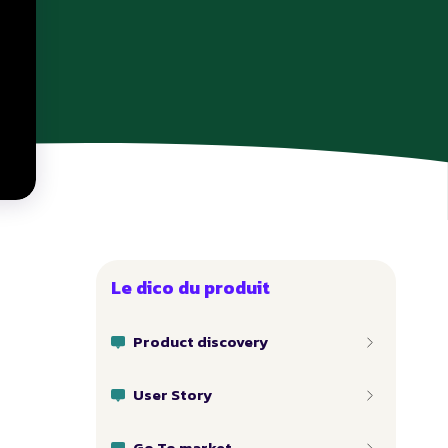
Le dico du produit
Product discovery
User Story
Go To market