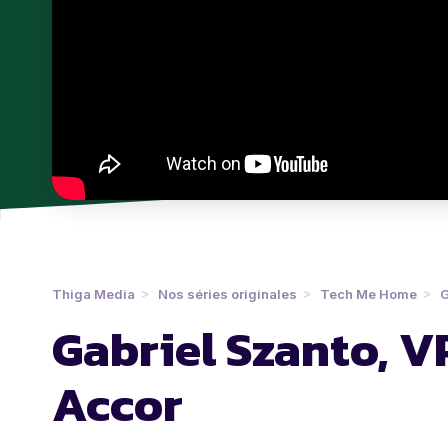
Thiga Media
Nos séries originales
Tech Me Home
G
Gabriel Szanto, 
Accor