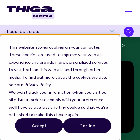
Tous les sujets
Thiga Media
Nos séries originales
Tech Me Home
This website stores cookies on your computer.
Theresa Gschwandtner, Head of Product Marketing de Qonto
These cookies are used to improve your website
experience and provide more personalized services
to you, both on this website and through other
media. To find out more about the cookies we use,
see our Privacy Policy.
We won't track your information when you visit our
site. But in order to comply with your preferences,
we'll have to use just one tiny cookie so that you're
not asked to make this choice again.
Accept
Decline