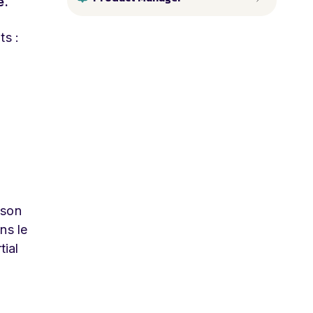
e.
ts :
 son
ns le
tial