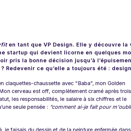
fit
en tant que VP Design. Elle y découvre la 
ne startup qui devient licorne en quelques mo
oir pris la bonne décision jusqu’à l’épuiseme
 ? Redevenir ce qu’elle a toujours été : design
en claquettes-chaussette avec “Baba”, mon Golden
el. Mon cerveau est off, complètement cramé après troi
t, les responsabilités, le salaire à six chiffres et le
u’une seule pensée :
“comment ai-je fait pour m'oubli
éjà, je faisais du dessin et de la peinture enfermée dan