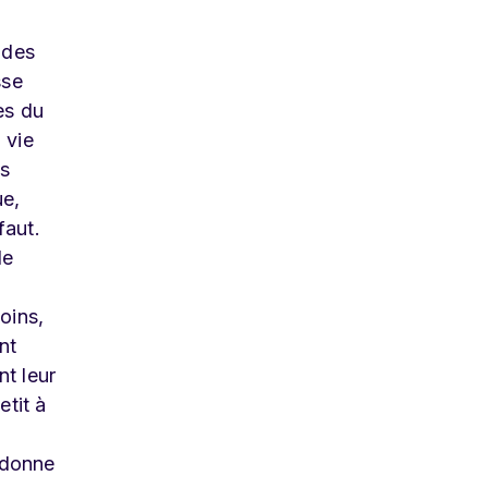
a
 des
sse
es du
 vie
ns
ue,
faut.
de
moins,
nt
nt leur
etit à
 donne