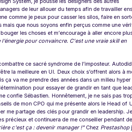
ign System, je pousse les designers des autres
nagers de leur allouer du temps afin de travailler e
ne comme je peux pour casser les silos, faire en sor
lés mais que nous soyons enfin perçus comme une véri
bouger les choses et m’encourage à aller encore plus 
 l’énergie pour convaincre. C'est une vraie skill en
 combattre ce sacré syndrome de l’imposteur. Autodid
d’être la meilleure en UI. Deux choix s’offrent alors à mo
ais ça va me prendre des années dans un milieu hyper
détermination pour essayer de grandir en tant que lea
me confie Sébastien. Honnêtement, je ne sais pas tro
onseils de mon CPO qui me présente alors le Head of 
er me partage des clés pour grandir en leadership. Je
rès précieux et continuera de me conseiller pendant d
ière c'est ça : devenir manager !"
Chez
Prestashop
j