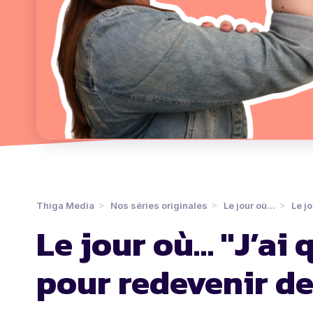
Thiga Media
Nos séries originales
Le jour où...
Le jour où… 
Le jour où… "J’ai
pour redevenir de