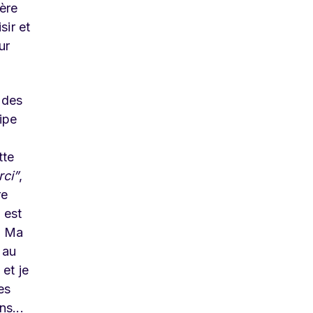
ière
sir et
ur
 des
ipe
tte
ci”
,
re
 est
 ! Ma
 au
et je
es
s...