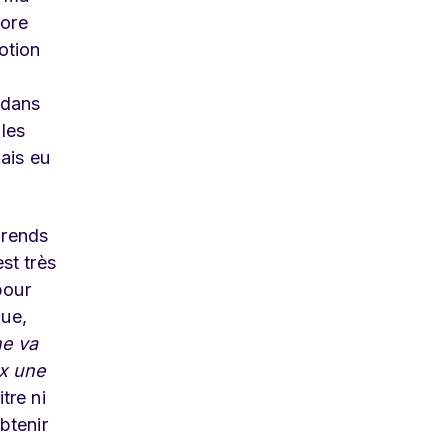
dore
otion
 dans
 les
mais eu
 rends
st très
pour
que,
ne va
ux une
itre ni
btenir