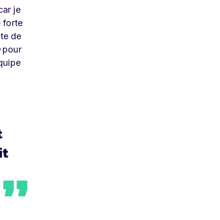
car je
 forte
nte de
pour
quipe
t
it