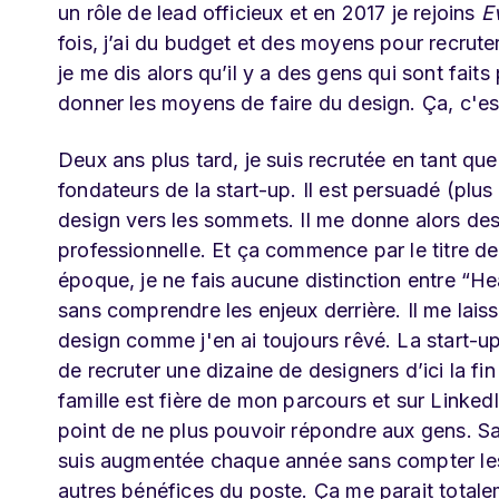
un rôle de lead officieux et en 2017 je rejoins
E
fois, j’ai du budget et des moyens pour recrute
je me dis alors qu’il y a des gens qui sont faits
donner les moyens de faire du design. Ça, c'est
Deux ans plus tard, je suis recrutée en tant q
fondateurs de la start-up. Il est persuadé (plus
design vers les sommets. Il me donne alors des
professionnelle. Et ça commence par le titre d
époque, je ne fais aucune distinction entre “Hea
sans comprendre les enjeux derrière. Il me lais
design comme j'en ai toujours rêvé. La start-u
de recruter une dizaine de designers d’ici la fin
famille est fière de mon parcours et sur LinkedI
point de ne plus pouvoir répondre aux gens. Sa
suis augmentée chaque année sans compter les b
autres bénéfices du poste. Ça me parait totale