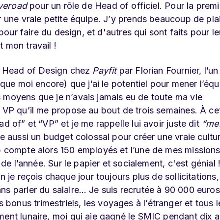
veroad
pour un rôle de Head of officiel. Pour la prem
r une vraie petite équipe. J’y prends beaucoup de plai
 pour faire du design, et d'autres qui sont faits pour le
 mon travail !
ue Head of Design chez
Payfit
par Florian Fournier, l’un
 que moi encore) que j’ai le potentiel pour mener l’équ
 moyens que je n’avais jamais eu de toute ma vie
e VP qu’il me propose au bout de trois semaines. À ce
d of” et “VP” et je me rappelle lui avoir juste dit
“mer
se aussi un budget colossal pour créer une vraie cultu
p compte alors 150 employés et l’une de mes missions
 de l’année. Sur le papier et socialement, c'est génial
n je reçois chaque jour toujours plus de sollicitations,
ns parler du salaire… Je suis recrutée à 90 000 euros 
onus trimestriels, les voyages à l’étranger et tous l
ment lunaire, moi qui aie gagné le SMIC pendant dix an