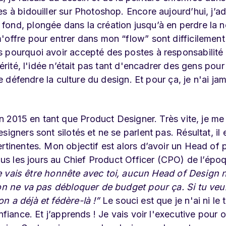
s à bidouiller sur Photoshop. Encore aujourd’hui, j’a
ond, plongée dans la création jusqu’à en perdre la n
'offre pour entrer dans mon “flow” sont difficilement
s pourquoi avoir accepté des postes à responsabilité
érité, l'idée n’était pas tant d'encadrer des gens pour
te défendre la culture du design. Et pour ça, je n'ai ja
 2015 en tant que Product Designer. Très vite, je me
igners sont silotés et ne se parlent pas. Résultat, il e
rtinentes. Mon objectif est alors d’avoir un Head of 
tous les jours au Chief Product Officer (CPO) de l’épo
e vais être honnête avec toi, aucun Head of Design 
t on ne va pas débloquer de budget pour ça. Si tu ve
n a déjà et fédère-là !”
Le souci est que je n'ai ni le t
nfiance. Et j’apprends ! Je vais voir l'executive pour o