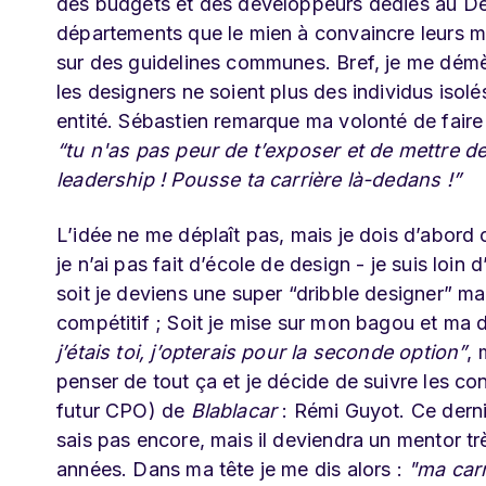
des budgets et des développeurs dédiés au Des
départements que le mien à convaincre leurs ma
sur des guidelines communes. Bref, je me démè
les designers ne soient plus des individus iso
entité. Sébastien remarque ma volonté de faire 
“tu n'as pas peur de t’exposer et de mettre de
leadership ! Pousse ta carrière là-dedans !”
L’idée ne me déplaît pas, mais je dois d’abord
je n’ai pas fait d’école de design - je suis loin 
soit je deviens une super “dribble designer” m
compétitif ; Soit je mise sur mon bagou et ma 
j’étais toi, j’opterais pour la seconde option”
, 
penser de tout ça et je décide de suivre les c
futur CPO) de
Blablacar
: Rémi Guyot. Ce derni
sais pas encore, mais il deviendra un mentor t
années. Dans ma tête je me dis alors :
"ma carr