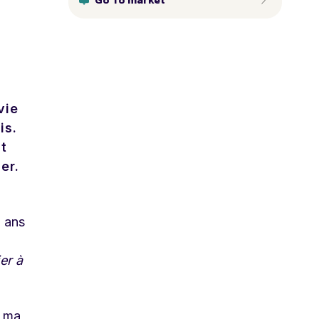
vie
is.
nt
er.
s ans
er à
s ma