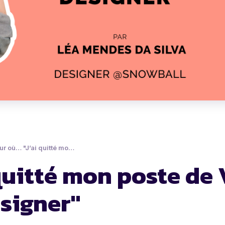
"J’ai quitté mon poste de VP pour redevenir designer"
 quitté mon poste de
signer"