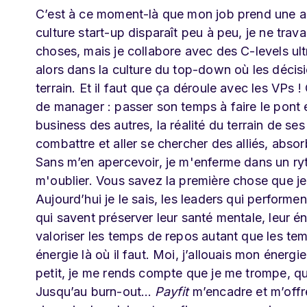
C’est à ce moment-là que mon job prend une am
culture start-up disparaît peu à peu, je ne tra
choses, mais je collabore avec des C-levels ult
alors dans la culture du top-down où les décisi
terrain. Et il faut que ça déroule avec les VPs 
de manager : passer son temps à faire le pont en
business des autres, la réalité du terrain de se
combattre et aller se chercher des alliés, absorb
Sans m’en apercevoir, je m'enferme dans un ryt
m'oublier. Vous savez la première chose que je f
Aujourd’hui je le sais, les leaders qui performent
qui savent préserver leur santé mentale, leur é
valoriser les temps de repos autant que les te
énergie là où il faut. Moi, j’allouais mon énerg
petit, je me rends compte que je me trompe, qu
Jusqu’au burn-out…
Payfit
m’encadre et m’offr