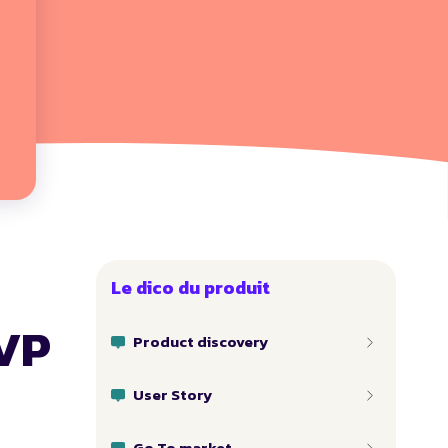
Le dico du produit
 VP
Product discovery
User Story
Go To market