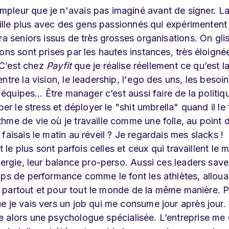
pleur que je n'avais pas imaginé avant de signer. L
vaille plus avec des gens passionnés qui expérimentent
ra seniors issus de très grosses organisations. On gli
ons sont prises par les hautes instances, très éloigné
! C’est chez
Payfit
que je réalise réellement ce qu’est la
tre la vision, le leadership, l'ego des uns, les besoi
s équipes… Être manager c’est aussi faire de la politiq
er le stress et déployer le "shit umbrella" quand il le 
hme de vie où je travaille comme une folle, au point 
aisais le matin au réveil ? Je regardais mes slacks !
 le plus sont parfois celles et ceux qui travaillent le 
nergie, leur balance pro-perso. Aussi ces leaders save
mps de performance comme le font les athlètes, alloua
ie partout et pour tout le monde de la même manière. P
e je vais vers un job qui me consume jour après jour.
e alors une psychologue spécialisée. L’entreprise me