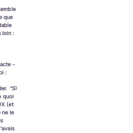
nsemble
te que
table
loin :
acte -
i :
der.
“Si
p quoi
UX (et
 ne le
es
’avais