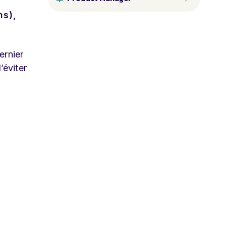
ns),
ernier
’éviter