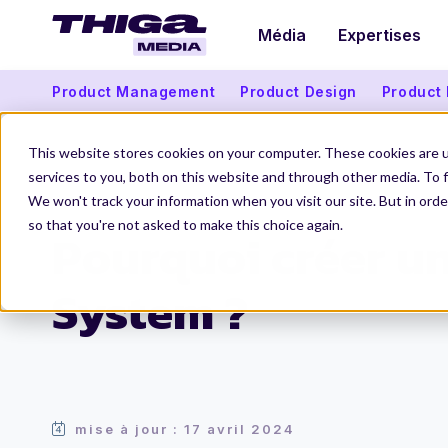
Média
Expertises
Product Management
Product Design
Product
This website stores cookies on your computer. These cookies are 
services to you, both on this website and through other media. To f
We won't track your information when you visit our site. But in orde
Thiga Media
Organisation Produit
Pourquoi créer un Design S
so that you're not asked to make this choice again.
Pourquoi créer u
System ?
mise à jour : 17 avril 2024