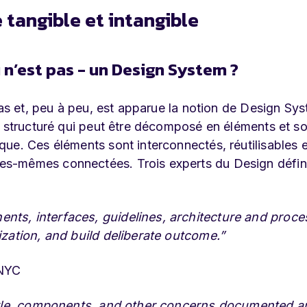
 tangible et intangible
u n’est pas - un Design System ?
pas et, peu à peu, est apparue la notion de Design Sy
e structuré qui peut être décomposé en éléments et s
ue. Ces éléments sont interconnectés, réutilisables e
es-mêmes connectées. Trois experts du Design défin
ts, interfaces, guidelines, architecture and proce
ization, and build deliberate outcome.”
 NYC
style, components, and other concerns documented a