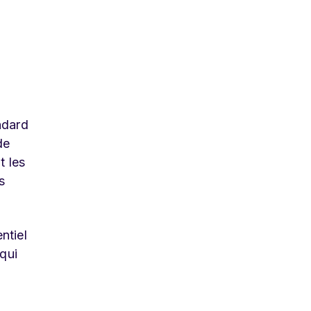
ndard
de
t les
s
ntiel
qui