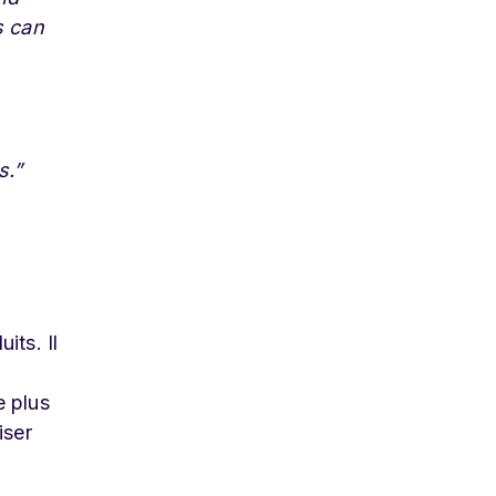
s can
s.”
its. Il
e plus
iser