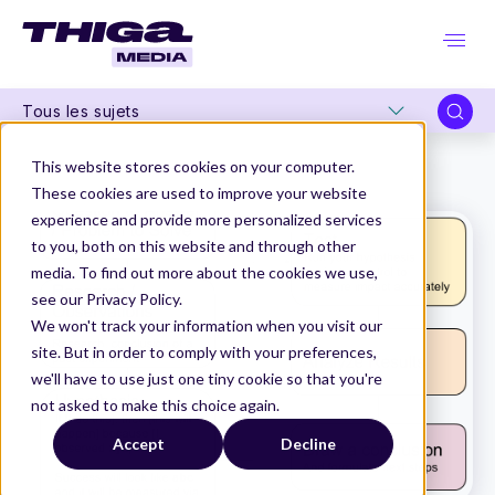
Tous les sujets
Thiga Media
Product Management
This website stores cookies on your computer.
Product Management 2.0 : Une histoire de croissance
These cookies are used to improve your website
experience and provide more personalized services
to you, both on this website and through other
media. To find out more about the cookies we use,
see our Privacy Policy.
We won't track your information when you visit our
site. But in order to comply with your preferences,
we'll have to use just one tiny cookie so that you're
not asked to make this choice again.
Accept
Decline