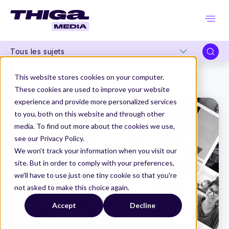
Tous les sujets
Thiga Media
Carrières Produit
This website stores cookies on your computer.
Comment voyez-vous l'avenir de votre métier ?
These cookies are used to improve your website
experience and provide more personalized services
to you, both on this website and through other
media. To find out more about the cookies we use,
see our Privacy Policy.
We won't track your information when you visit our
site. But in order to comply with your preferences,
we'll have to use just one tiny cookie so that you're
not asked to make this choice again.
Accept
Decline