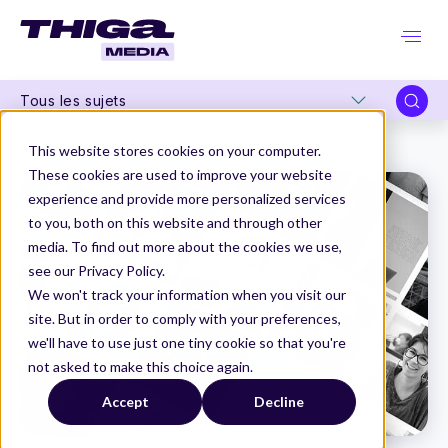
Tous les sujets
Thiga Media
How to
Processus de conception, collaboration et méthodologies - PART 2
This website stores cookies on your computer.
These cookies are used to improve your website
experience and provide more personalized services
to you, both on this website and through other
media. To find out more about the cookies we use,
see our Privacy Policy.
We won't track your information when you visit our
site. But in order to comply with your preferences,
we'll have to use just one tiny cookie so that you're
not asked to make this choice again.
Accept
Decline