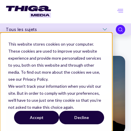
Tous les sujets
Thiga Media
Product Marketing
This website stores cookies on your computer.
Pourquoi et comment mettre en place une feedback loop ?
These cookies are used to improve your website
experience and provide more personalized services
to you, both on this website and through other
media. To find out more about the cookies we use,
see our Privacy Policy.
We won't track your information when you visit our
site. But in order to comply with your preferences,
we'll have to use just one tiny cookie so that you're
not asked to make this choice again.
Accept
Decline