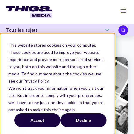
Tous les sujets
Thiga Media
Carrières Produit
This website stores cookies on your computer.
5 livres de Design que tout concepteur d’interface devrait lire
These cookies are used to improve your website
experience and provide more personalized services
to you, both on this website and through other
media. To find out more about the cookies we use,
see our Privacy Policy.
We won't track your information when you visit our
site. But in order to comply with your preferences,
we'll have to use just one tiny cookie so that you're
not asked to make this choice again.
Accept
Decline