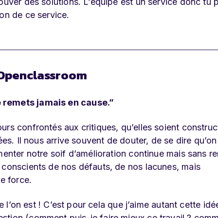
ouver des solutions. L’équipe est un service donc tu 
on de ce service.
 Openclassroom
e remets jamais en cause.”
rs confrontés aux critiques, qu’elles soient construc
ées. Il nous arrive souvent de douter, de se dire qu’on
menter notre soif d’amélioration continue mais sans r
 conscients de nos défauts, de nos lacunes, mais
e force.
e l’on est ! C’est pour cela que j’aime autant cette idée
stion (comment puis-je faire mieux ce travail ? com