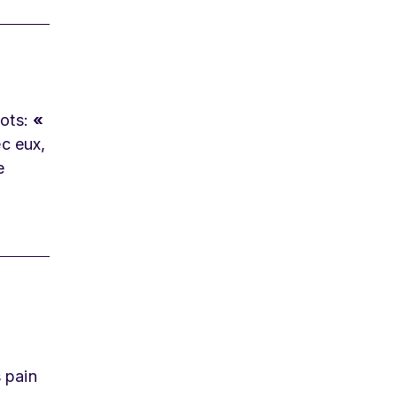
mots:
«
ec eux,
e
 pain