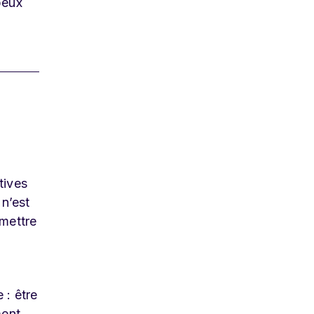
peux
tives
 n’est
emettre
 : être
ment