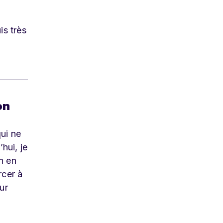
is très
on
ui ne
hui, je
n en
rcer à
ur