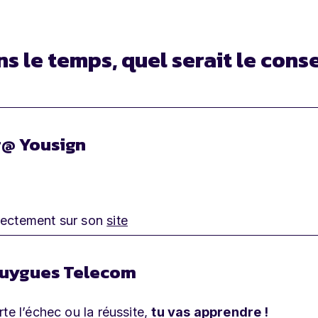
s le temps, quel serait le conse
r@ Yousign
rectement sur son
site
ouygues Telecom
te l’échec ou la réussite,
tu vas apprendre !