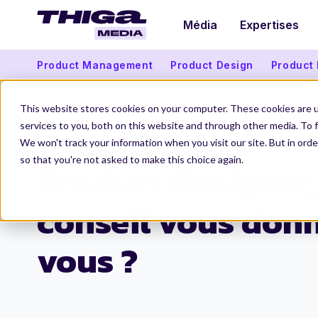
Média
Expertises
Product Management
Product Design
Product
This website stores cookies on your computer. These cookies are 
services to you, both on this website and through other media. To f
We won't track your information when you visit our site. But in orde
Thiga Media
Product Design
Product Designer, quel conseil vous donneriez vous ?
so that you're not asked to make this choice again.
Product Designer,
conseil vous don
vous ?